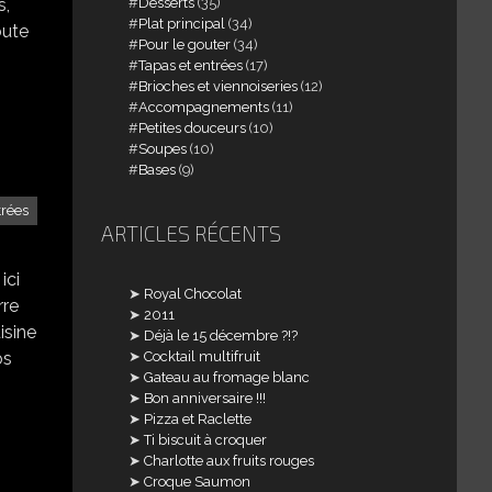
Desserts
(35)
s,
Plat principal
(34)
oute
Pour le gouter
(34)
Tapas et entrées
(17)
Brioches et viennoiseries
(12)
Accompagnements
(11)
Petites douceurs
(10)
Soupes
(10)
Bases
(9)
trées
ARTICLES RÉCENTS
ici
Royal Chocolat
rre
2011
isine
Déjà le 15 décembre ?!?
os
Cocktail multifruit
Gateau au fromage blanc
Bon anniversaire !!!
Pizza et Raclette
Ti biscuit à croquer
Charlotte aux fruits rouges
Croque Saumon