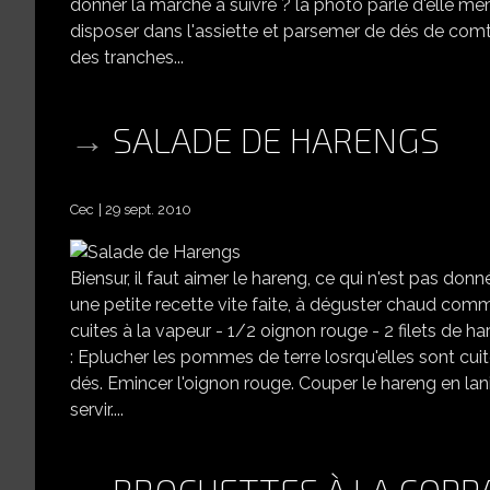
donner la marche à suivre ? la photo parle d'elle mê
disposer dans l'assiette et parsemer de dés de comté
des tranches...
SALADE DE HARENGS
Cec
29 sept. 2010
Biensur, il faut aimer le hareng, ce qui n'est pas donné
une petite recette vite faite, à déguster chaud com
cuites à la vapeur - 1/2 oignon rouge - 2 filets de 
: Eplucher les pommes de terre losrqu'elles sont cuit
dés. Emincer l'oignon rouge. Couper le hareng en lani
servir....
BROCHETTES À LA COPP