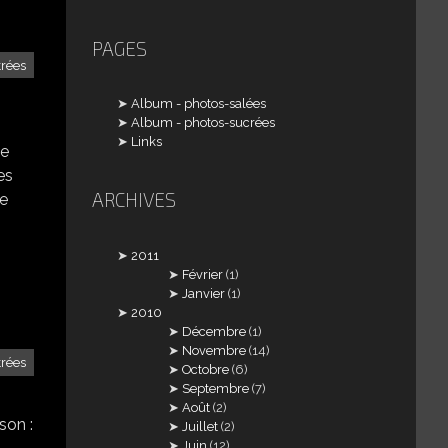
PAGES
trées
Album - photos-salées
Album - photos-sucrées
Links
te
es
ARCHIVES
te
2011
Février
(1)
Janvier
(1)
2010
Décembre
(1)
Novembre
(14)
trées
Octobre
(6)
Septembre
(7)
Août
(2)
son :
Juillet
(2)
Juin
(12)