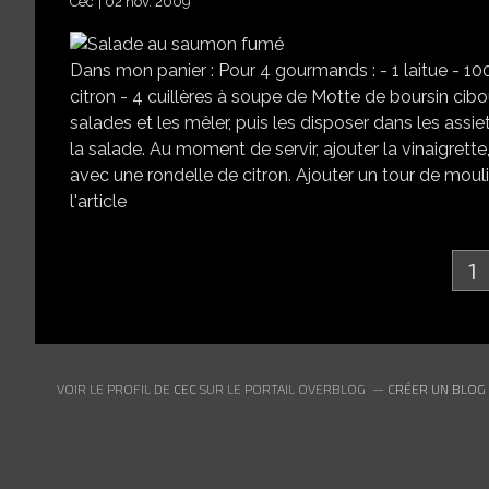
Cec
02 nov. 2009
Dans mon panier : Pour 4 gourmands : - 1 laitue - 1
citron - 4 cuillères à soupe de Motte de boursin cibo
salades et les mêler, puis les disposer dans les assie
la salade. Au moment de servir, ajouter la vinaigrett
avec une rondelle de citron. Ajouter un tour de moul
l'article
1
VOIR LE PROFIL DE
CEC
SUR LE PORTAIL OVERBLOG
CRÉER UN BLOG