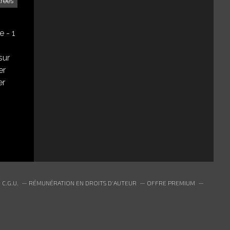
trées
e - 1
sur
er
er
C.G.U.
RÉMUNÉRATION EN DROITS D'AUTEUR
OFFRE PREMIUM