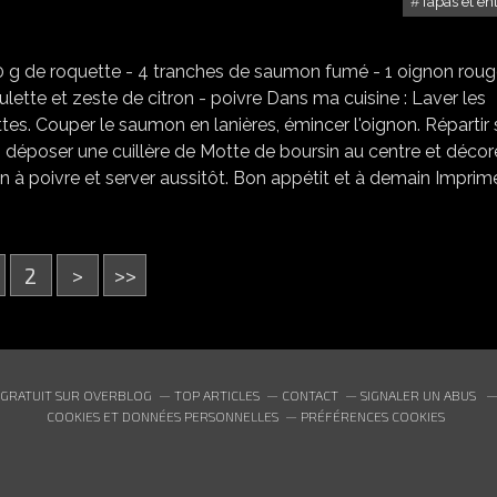
Tapas et en
SALADE AU SAUMON FUMÉ
00 g de roquette - 4 tranches de saumon fumé - 1 oignon roug
ulette et zeste de citron - poivre Dans ma cuisine : Laver les
ttes. Couper le saumon en lanières, émincer l'oignon. Répartir 
e, déposer une cuillère de Motte de boursin au centre et décor
in à poivre et server aussitôt. Bon appétit et à demain Imprim
2
>
>>
 GRATUIT SUR OVERBLOG
TOP ARTICLES
CONTACT
SIGNALER UN ABUS
COOKIES ET DONNÉES PERSONNELLES
PRÉFÉRENCES COOKIES