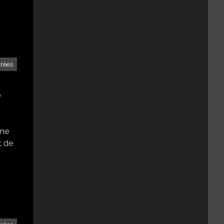
trées
0
une
t de