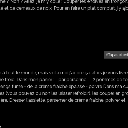
me ? Non ? Allez, je m'y colle : Couper les endives en tronçon
 et de cerneaux de noix. Pour en faire un plat complet, j'y aj
Tapas et en
SALADE DE HARENGS
 à tout le monde, mais voilà moi j'adore ça, alors je vous livre 
me froid. Dans mon panier : - par personne- - 2 pommes de te
harengs fumé - de la crème fraiche épaisse - poivre Dans ma cu
es (vous pouvez ou non les laisser refroidir), les couper en gr
ère. Dresser l'assiette, parsemer de crème fraîche, poivrer et
A