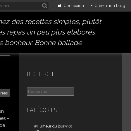
Connexion
+
Créer mon blog
hez des recettes simples, plutôt
des repas un peu plus elaborés,
e bonheur. Bonne ballade
CONTACT
RECHERCHE
trées
CATÉGORIES
un
ées -
 de
Humeur du jour
(90)