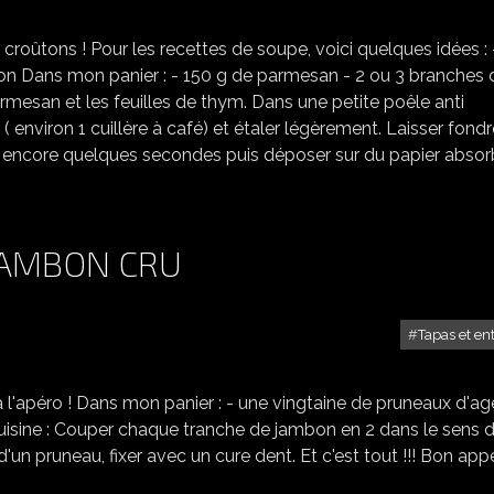
 croûtons ! Pour les recettes de soupe, voici quelques idées : 
on Dans mon panier : - 150 g de parmesan - 2 ou 3 branches 
mesan et les feuilles de thym. Dans une petite poêle anti
environ 1 cuillère à café) et étaler légèrement. Laisser fondr
uire encore quelques secondes puis déposer sur du papier absor
JAMBON CRU
Tapas et en
PIQUE DE PRUNEAU AU JAMBON CRU
 à l'apéro ! Dans mon panier : - une vingtaine de pruneaux d'a
sine : Couper chaque tranche de jambon en 2 dans le sens d
un pruneau, fixer avec un cure dent. Et c'est tout !!! Bon appé