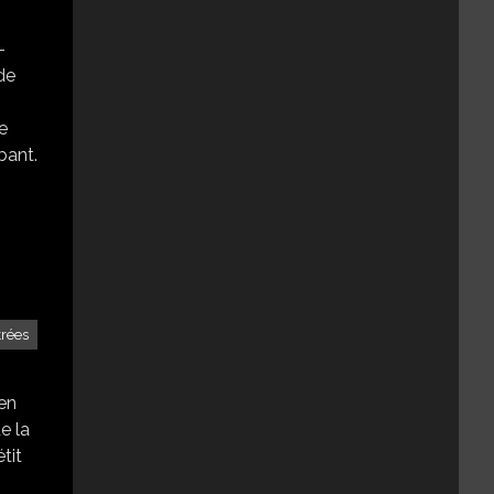
-
de
e
bant.
trées
gen
e la
tit