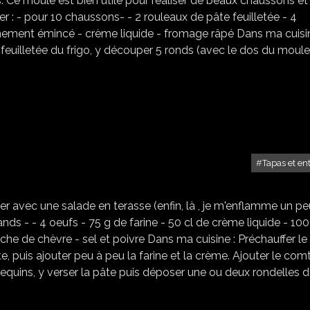
s. Ce moule est bien utile pour réaliser de beaux chaussons et
er : - pour 10 chaussons- - 2 rouleaux de pâte feuilletée - 4
inement émincé - crème liquide - fromage râpé Dans ma cuisin
e feuilletée du frigo, y découper 5 ronds (avec le dos du moule
Tapas et en
CLAFOUTIS AU CHÈVRE
ster avec une salade en terasse (enfin, là , je m'enflamme un pe
ds - - 4 oeufs - 75 g de farine - 50 cl de crème liquide - 100
ûche de chèvre - sel et poivre Dans ma cuisine : Préchauffer le
e, puis ajouter peu à peu la farine et la crème. Ajouter le com
ramequins, y verser la pâte puis déposer une ou deux rondelles 