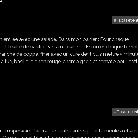
Tapas et en
BROCHETTES À LA COPPA
 en entrée avec une salade. Dans mon panier : Pour chaque
 - 1 feuille de basilic Dans ma cuisine : Enrouler chaque toma
 tranche de coppa, fixer avec un cure dent puis mettre 5 minut
e (laitue, basilic, oignon rouge, champignon et tomate pour cet
Tapas et en
CHAUSSONS AU JAMBON
n Tupperware, j'ai craqué -entre autre- pour le moule à chaus