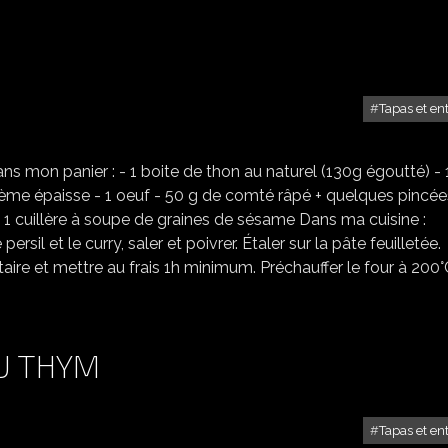
Tapas et en
ROULÉS AU THON
ans mon panier : - 1 boite de thon au naturel (130g égoutté) - 
crème épaisse - 1 oeuf - 50 g de comté râpé + quelques pincées
y - 1 cuillère à soupe de graines de sésame Dans ma cuisine :
ersil et le curry, saler et poivrer. Étaler sur la pâte feuilletée.
aire et mettre au frais 1h minimum. Préchauffer le four à 200°
U THYM
Tapas et en
TUILES AU PARMESAN AU THYM