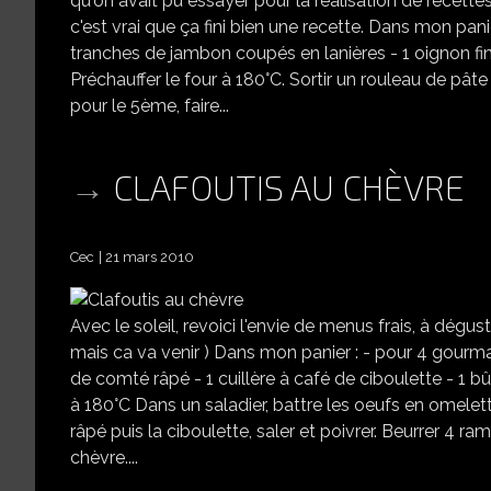
qu'on avait pu essayer pour la réalisation de recette
c'est vrai que ça fini bien une recette. Dans mon pani
tranches de jambon coupés en lanières - 1 oignon f
Préchauffer le four à 180°C. Sortir un rouleau de pât
pour le 5ème, faire...
CLAFOUTIS AU CHÈVRE
Cec
21 mars 2010
Avec le soleil, revoici l'envie de menus frais, à dégu
mais ca va venir ) Dans mon panier : - pour 4 gourman
de comté râpé - 1 cuillère à café de ciboulette - 1 b
à 180°C Dans un saladier, battre les oeufs en omelett
râpé puis la ciboulette, saler et poivrer. Beurrer 4 
chèvre....